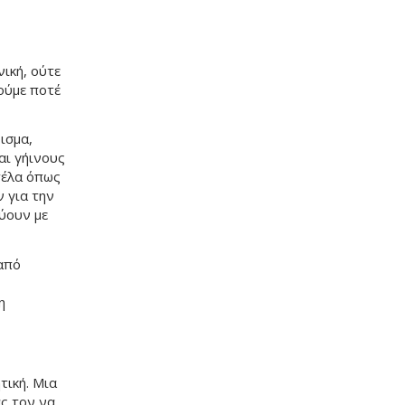
νική, ούτε
ούμε ποτέ
ισμα,
και γήινους
τέλα όπως
ν για την
εύουν με
 από
η
τική. Μια
άς τον να