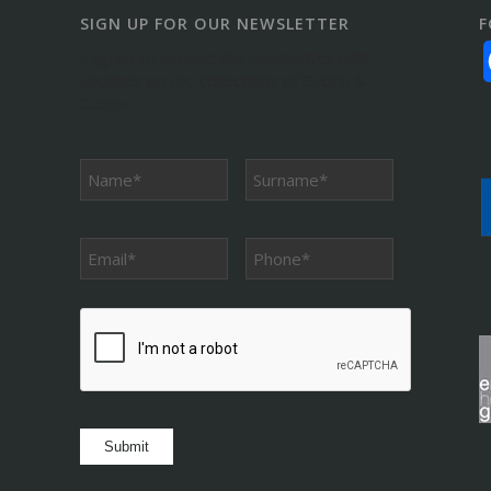
SIGN UP FOR OUR NEWSLETTER
F
I agree to receive the newsletter with
updates on the collections of Cucina &
Cucina.
Phone
*
CAPTCHA
Submit