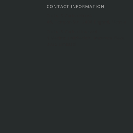
CONTACT INFORMATION
Cucina & Cucina Nicosia
46, Tempon Str., 2408 Engomi, Nicosia
Cucina & Cucina Limassol
6 Maximou Michaelide, Maximos Plaza,
3035 Limassol