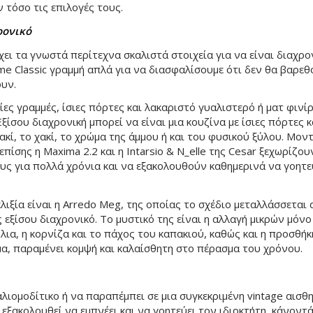
 τόσο τις επιλογές τους.
ρονικό
ει τα γνωστά περίτεχνα σκαλιστά στοιχεία για να είναι διαχρο
ime Classic γραμμή απλά για να διασφαλίσουμε ότι δεν θα βαρεθ
ουν.
ίες γραμμές, ίσιες πόρτες και λακαριστό γυαλιστερό ή ματ φινίρ
 Εξίσου διαχρονική μπορεί να είναι μια κουζίνα με ίσιες πόρτες 
ακί, το χακί, το χρώμα της άμμου ή και του φυσικού ξύλου. Μον
 επίσης η Maxima 2.2 και η Intarsio & N_elle της Cesar ξεχωρίζου
τους για πολλά χρόνια και να εξακολουθούν καθημερινά να γοητ
λιξία είναι η Arredo Meg, της οποίας το σχέδιο μεταλλάσσεται
εξίσου διαχρονικό. Το μυστικό της είναι η αλλαγή μικρών μόνο
ια, η κορνίζα και το πάχος του καπακιού, καθώς και η προσθήκ
α, παραμένει κομψή και καλαίσθητη στο πέρασμα του χρόνου.
αλιομοδίτικο ή να παραπέμπει σε μια συγκεκριμένη vintage αισθη
 εξακολουθεί να εμπνέει και να γοητεύει τον ιδιοκτήτη, κάνοντ