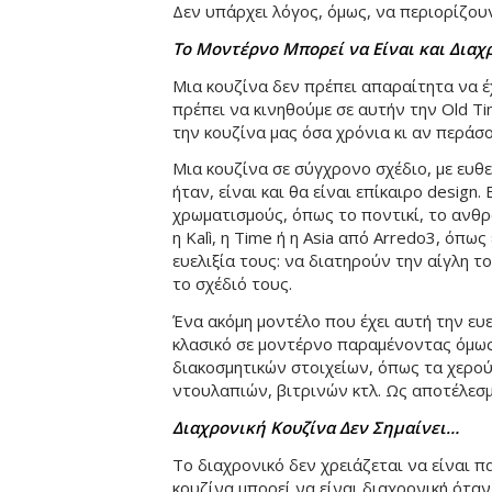
Δεν υπάρχει λόγος, όμως, να περιορίζουν
Το Μοντέρνο Μπορεί να Είναι και Διαχ
Μια κουζίνα δεν πρέπει απαραίτητα να έχ
πρέπει να κινηθούμε σε αυτήν την Old T
την κουζίνα μας όσα χρόνια κι αν περάσ
Μια κουζίνα σε σύγχρονο σχέδιο, με ευθε
ήταν, είναι και θα είναι επίκαιρο design.
χρωματισμούς, όπως το ποντικί, το ανθρ
η Kalì, η Time ή η Asia από Arredo3, όπως
ευελιξία τους: να διατηρούν την αίγλη 
το σχέδιό τους.
Ένα ακόμη μοντέλο που έχει αυτή την ευε
κλασικό σε μοντέρνο παραμένοντας όμως 
διακοσμητικών στοιχείων, όπως τα χερούλ
ντουλαπιών, βιτρινών κτλ. Ως αποτέλεσμ
Διαχρονική Κουζίνα Δεν Σημαίνει…
Το διαχρονικό δεν χρειάζεται να είναι π
κουζίνα μπορεί να είναι διαχρονική όταν